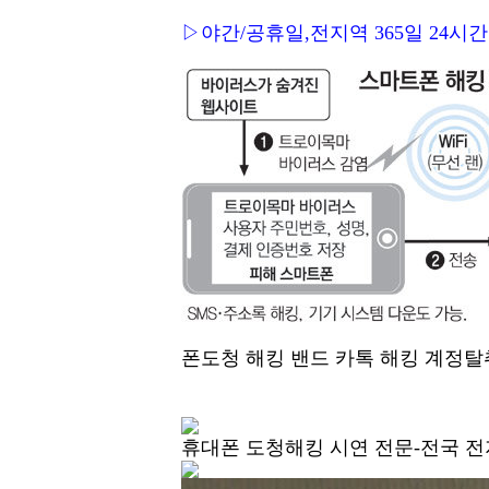
▷야간/공휴일,전지역 365일 24시간
폰도청 해킹 밴드 카톡 해킹 계정탈취
휴대폰 도청해킹 시연 전문-전국 전