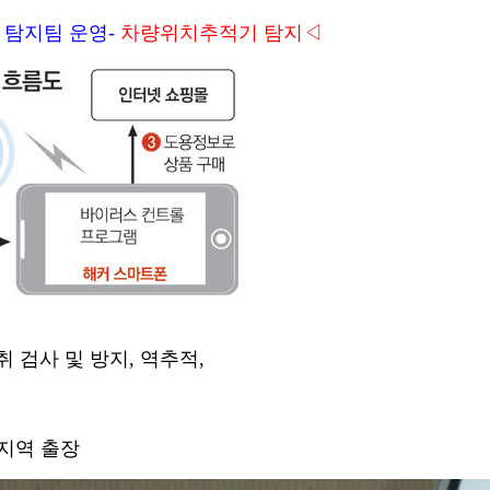
 탐지팀 운영-
차량위치추적기 탐지◁
 검사 및 방지, 역추적,
지역 출장