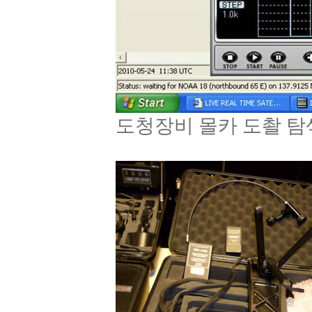
도청장비 몰카 도촬 탐