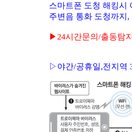
스마트폰 도청 해킹시 
주변음 통화 도청까지,
▶24시간문의/출동탐지 대
▷야간/공휴일,전지역 3