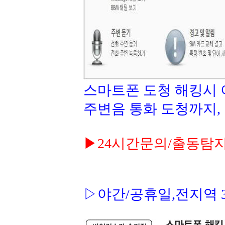
스마트폰 도청 해킹시 
주변음 통화 도청까지,
▶24시간문의/출동탐지 대
▷야간/공휴일,전지역 3