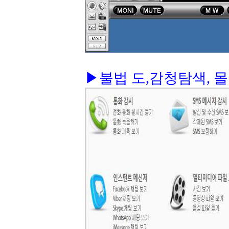
▶불법 도,감청탐색, 