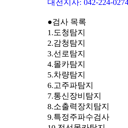
대전지사: 042-224-0
●검사 목록
1.도청탐지
2.감청탐지
3.선로탐지
4.몰카탐지
5.차량탐지
6.고주파탐지
7.통신장비탐지
8.소출력장치탐지
9.특정주파수검사
10.전선몰카탐지