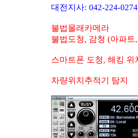
대전지사: 042-224-0
불법몰래카메라
불법도청, 감청 (아파트,
스마트폰 도청, 해킹 
차량위치추적기 탐지