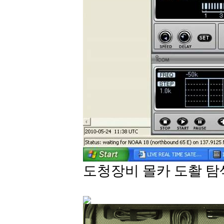
도청장비 몰카 도촬 탐