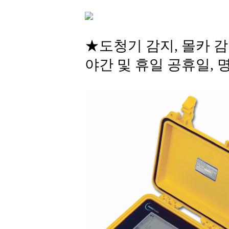
★도청기 감지, 몰카 감
야간 및 휴일 공휴일, 명